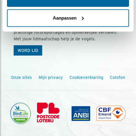
Ontvang 5 x Vogels voor € 36,00 per jaar
Aanpassen
Vogels is het tijdschrift voor onze leden, met
prachtige fotoreportages en opmerkelijke verhalen.
Met jouw lidmaatschap help je de vogels.
WORD LID
Onze sites
Mijn privacy
Cookieverklaring
Colofon