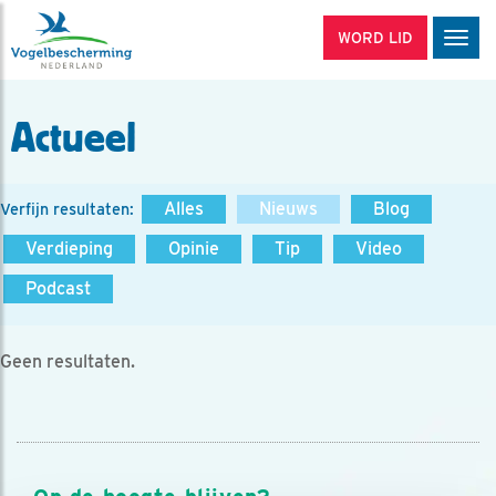
WORD LID
Men
Actueel
Alles
Nieuws
Blog
Verfijn resultaten:
Verdieping
Opinie
Tip
Video
Podcast
Geen resultaten.