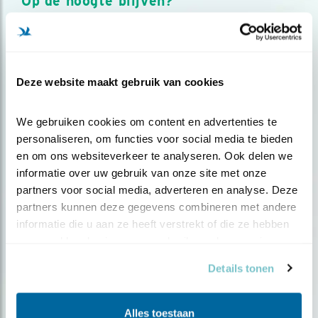
Op de hoogte blijven?
Meld je aan en ontvang nieuws, inspiratie, acties en tips
over vogels en activiteiten van Vogelbescherming.
AANMELDEN VOGELNIEUWS
Deze website maakt gebruik van cookies
Volg ons via social media
We gebruiken cookies om content en advertenties te 
personaliseren, om functies voor social media te bieden 
en om ons websiteverkeer te analyseren. Ook delen we 
informatie over uw gebruik van onze site met onze 
partners voor social media, adverteren en analyse. Deze 
partners kunnen deze gegevens combineren met andere 
informatie die u aan ze heeft verstrekt of die ze hebben 
verzameld op basis van uw gebruik van hun services.
Details tonen
Alles toestaan