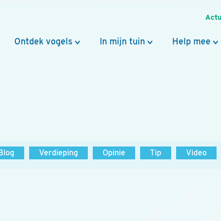
Actu
Ontdek vogels
In mijn tuin
Help mee
Blog
Verdieping
Opinie
Tip
Video