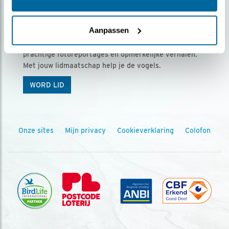
Ontvang 5 x Vogels voor € 36,00 per jaar
Aanpassen
Vogels is het tijdschrift voor onze leden, met
prachtige fotoreportages en opmerkelijke verhalen.
Met jouw lidmaatschap help je de vogels.
WORD LID
Onze sites
Mijn privacy
Cookieverklaring
Colofon