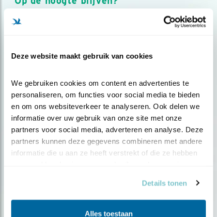
Op de hoogte blijven?
Meld je aan en ontvang nieuws, inspiratie, acties en tips
over vogels en activiteiten van Vogelbescherming.
AANMELDEN VOGELNIEUWS
Deze website maakt gebruik van cookies
Volg ons via social media
We gebruiken cookies om content en advertenties te 
personaliseren, om functies voor social media te bieden 
en om ons websiteverkeer te analyseren. Ook delen we 
informatie over uw gebruik van onze site met onze 
partners voor social media, adverteren en analyse. Deze 
partners kunnen deze gegevens combineren met andere 
informatie die u aan ze heeft verstrekt of die ze hebben 
verzameld op basis van uw gebruik van hun services.
Details tonen
Alles toestaan