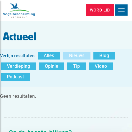
WORD LID
Men
Actueel
Alles
Nieuws
Blog
Verfijn resultaten:
Verdieping
Opinie
Tip
Video
Podcast
Geen resultaten.