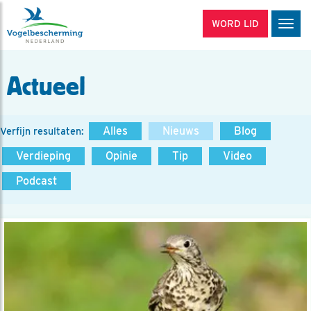
WORD LID
Men
Actueel
Alles
Nieuws
Blog
Verfijn resultaten:
Verdieping
Opinie
Tip
Video
Podcast