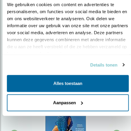
We gebruiken cookies om content en advertenties te 
personaliseren, om functies voor social media te bieden en 
om ons websiteverkeer te analyseren. Ook delen we 
Op de hoogte blijven?
informatie over uw gebruik van onze site met onze partners 
Meld je aan en ontvang nieuws, inspiratie, acties en tips
voor social media, adverteren en analyse. Deze partners 
over vogels en activiteiten van Vogelbescherming.
kunnen deze gegevens combineren met andere informatie 
die u aan ze heeft verstrekt of die ze hebben verzameld op 
AANMELDEN VOGELNIEUWS
basis van uw gebruik van hun services.
Details tonen
Volg ons via social media
Alles toestaan
Aanpassen