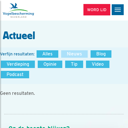
WORD LID
Men
Actueel
Alles
Nieuws
Blog
Verfijn resultaten:
Verdieping
Opinie
Tip
Video
Podcast
Geen resultaten.