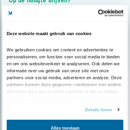
Op de hoogte blijven?
Meld je aan en ontvang nieuws, inspiratie, acties en tips
over vogels en activiteiten van Vogelbescherming.
AANMELDEN VOGELNIEUWS
Deze website maakt gebruik van cookies
Volg ons via social media
We gebruiken cookies om content en advertenties te 
personaliseren, om functies voor social media te bieden 
en om ons websiteverkeer te analyseren. Ook delen we 
informatie over uw gebruik van onze site met onze 
partners voor social media, adverteren en analyse. Deze 
partners kunnen deze gegevens combineren met andere 
informatie die u aan ze heeft verstrekt of die ze hebben 
verzameld op basis van uw gebruik van hun services.
Details tonen
Alles toestaan