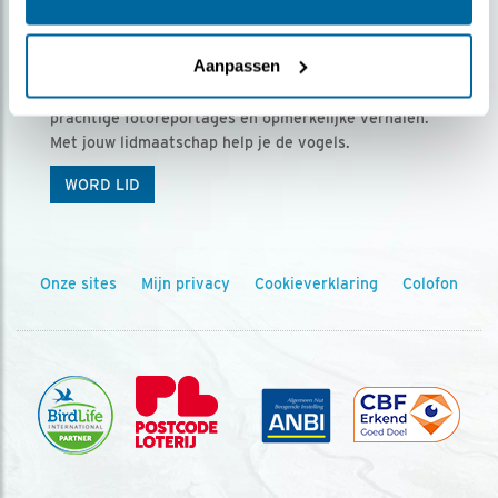
Ontvang 5 x Vogels voor € 36,00 per jaar
Aanpassen
Vogels is het tijdschrift voor onze leden, met
prachtige fotoreportages en opmerkelijke verhalen.
Met jouw lidmaatschap help je de vogels.
WORD LID
Onze sites
Mijn privacy
Cookieverklaring
Colofon