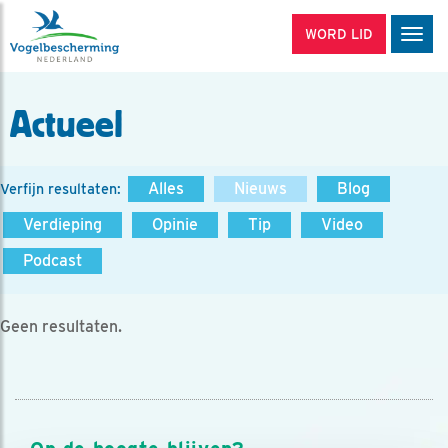
WORD LID
Men
Actueel
Alles
Nieuws
Blog
Verfijn resultaten:
Verdieping
Opinie
Tip
Video
Podcast
Geen resultaten.