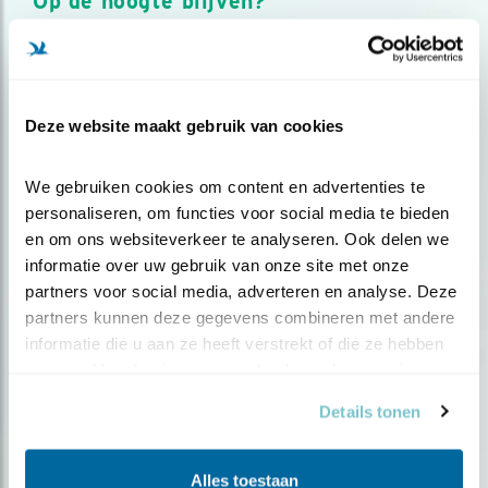
Op de hoogte blijven?
Meld je aan en ontvang nieuws, inspiratie, acties en tips
over vogels en activiteiten van Vogelbescherming.
AANMELDEN VOGELNIEUWS
Deze website maakt gebruik van cookies
Volg ons via social media
We gebruiken cookies om content en advertenties te 
personaliseren, om functies voor social media te bieden 
en om ons websiteverkeer te analyseren. Ook delen we 
informatie over uw gebruik van onze site met onze 
partners voor social media, adverteren en analyse. Deze 
partners kunnen deze gegevens combineren met andere 
informatie die u aan ze heeft verstrekt of die ze hebben 
verzameld op basis van uw gebruik van hun services.
Details tonen
Alles toestaan