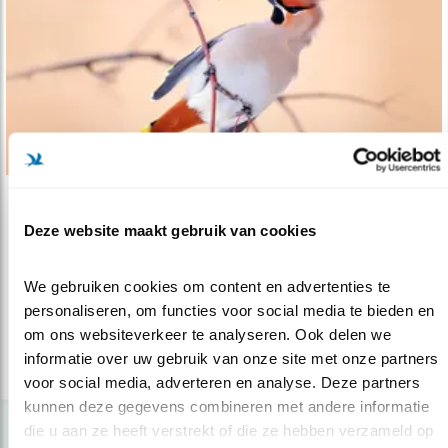
Nieuws
Deze website maakt gebruik van cookies
Van vliegenvangers naar besseneters
14.11.16
Het is nog niet veel mensen met een beetje
We gebruiken cookies om content en advertenties te 
interesse voor vogels ontgaan: e..
personaliseren, om functies voor social media te bieden en 
om ons websiteverkeer te analyseren. Ook delen we 
informatie over uw gebruik van onze site met onze partners 
lees meer
voor social media, adverteren en analyse. Deze partners 
kunnen deze gegevens combineren met andere informatie 
die u aan ze heeft verstrekt of die ze hebben verzameld op 