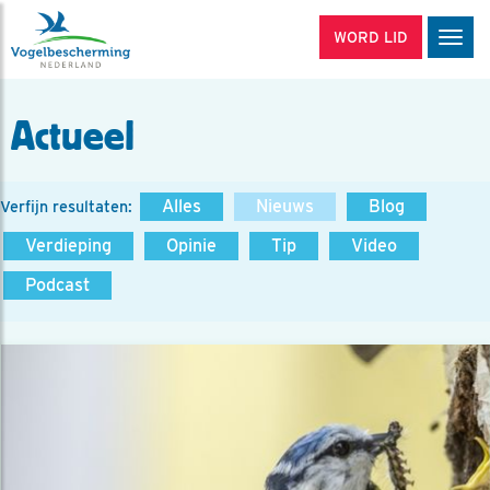
WORD LID
Men
Actueel
Alles
Nieuws
Blog
Verfijn resultaten:
Verdieping
Opinie
Tip
Video
Podcast