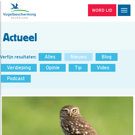
WORD LID
Men
Actueel
Alles
Nieuws
Blog
Verfijn resultaten:
Verdieping
Opinie
Tip
Video
Podcast