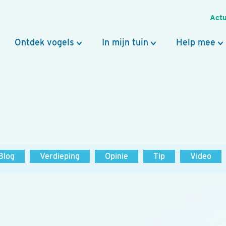
Actu
Ontdek vogels
In mijn tuin
Help mee
Blog
Verdieping
Opinie
Tip
Video