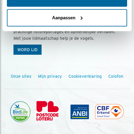
Ontvang 5 x Vogels voor € 36,00 per jaar
Aanpassen
Vogels is het tijdschrift voor onze leden, met
prachtige fotoreportages en opmerkelijke verhalen.
Met jouw lidmaatschap help je de vogels.
WORD LID
Onze sites
Mijn privacy
Cookieverklaring
Colofon