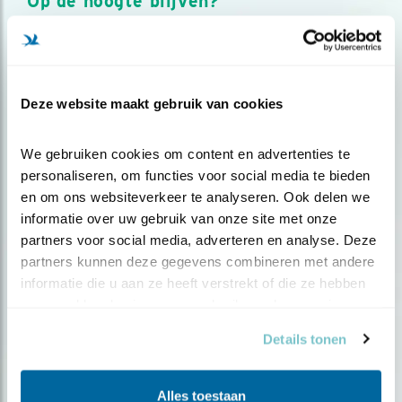
Op de hoogte blijven?
Meld je aan en ontvang nieuws, inspiratie, acties en tips
over vogels en activiteiten van Vogelbescherming.
AANMELDEN VOGELNIEUWS
Deze website maakt gebruik van cookies
Volg ons via social media
We gebruiken cookies om content en advertenties te 
personaliseren, om functies voor social media te bieden 
en om ons websiteverkeer te analyseren. Ook delen we 
informatie over uw gebruik van onze site met onze 
partners voor social media, adverteren en analyse. Deze 
partners kunnen deze gegevens combineren met andere 
informatie die u aan ze heeft verstrekt of die ze hebben 
verzameld op basis van uw gebruik van hun services.
Details tonen
Alles toestaan