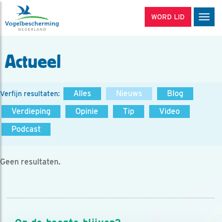
WORD LID
Men
Actueel
Alles
Nieuws
Blog
Verfijn resultaten:
Verdieping
Opinie
Tip
Video
Podcast
Geen resultaten.