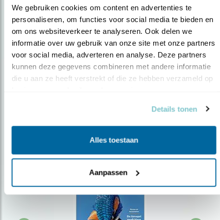
We gebruiken cookies om content en advertenties te 
personaliseren, om functies voor social media te bieden en 
om ons websiteverkeer te analyseren. Ook delen we 
Op de hoogte blijven?
informatie over uw gebruik van onze site met onze partners 
Meld je aan en ontvang nieuws, inspiratie, acties en tips
voor social media, adverteren en analyse. Deze partners 
over vogels en activiteiten van Vogelbescherming.
kunnen deze gegevens combineren met andere informatie 
die u aan ze heeft verstrekt of die ze hebben verzameld op 
AANMELDEN VOGELNIEUWS
basis van uw gebruik van hun services.
Details tonen
Volg ons via social media
Alles toestaan
Aanpassen