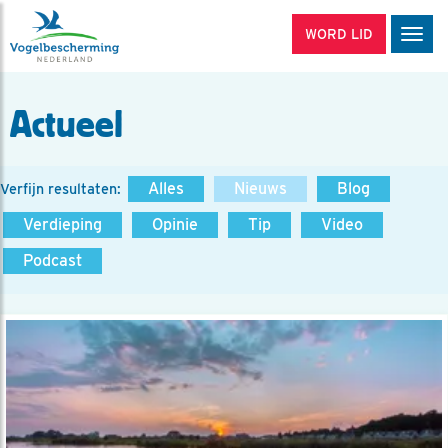
WORD LID
Men
Actueel
Alles
Nieuws
Blog
Verfijn resultaten:
Verdieping
Opinie
Tip
Video
Podcast