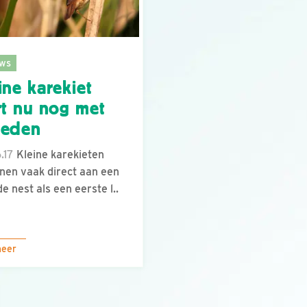
ws
ine karekiet
rt nu nog met
oeden
.17
Kleine karekieten
nen vaak direct aan een
e nest als een eerste l..
meer