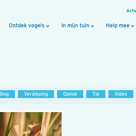
Actu
Ontdek vogels
In mijn tuin
Help mee
Blog
Verdieping
Opinie
Tip
Video