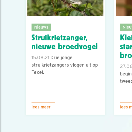
Nieuws
Nieu
Struikrietzanger,
Kle
nieuwe broedvogel
sta
br
15.08.21
Drie jonge
struikrietzangers vlogen uit op
27.06
Texel.
begin
tweed
lees meer
lees 