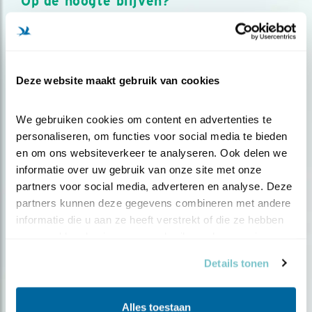
Op de hoogte blijven?
Meld je aan en ontvang nieuws, inspiratie, acties en tips
over vogels en activiteiten van Vogelbescherming.
AANMELDEN VOGELNIEUWS
Deze website maakt gebruik van cookies
Volg ons via social media
We gebruiken cookies om content en advertenties te 
personaliseren, om functies voor social media te bieden 
en om ons websiteverkeer te analyseren. Ook delen we 
informatie over uw gebruik van onze site met onze 
partners voor social media, adverteren en analyse. Deze 
partners kunnen deze gegevens combineren met andere 
informatie die u aan ze heeft verstrekt of die ze hebben 
verzameld op basis van uw gebruik van hun services.
Details tonen
Alles toestaan