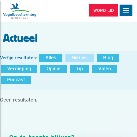
WORD LID
Men
Actueel
Alles
Nieuws
Blog
Verfijn resultaten:
Verdieping
Opinie
Tip
Video
Podcast
Geen resultaten.