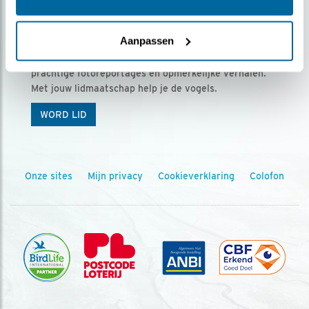
Ontvang 5 x Vogels voor € 36,00 per jaar
Aanpassen
Vogels is het tijdschrift voor onze leden, met
prachtige fotoreportages en opmerkelijke verhalen.
Met jouw lidmaatschap help je de vogels.
WORD LID
Onze sites
Mijn privacy
Cookieverklaring
Colofon