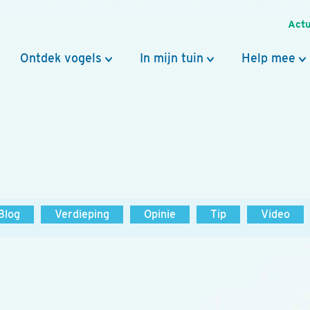
Actu
Ontdek vogels
In mijn tuin
Help mee
Blog
Verdieping
Opinie
Tip
Video