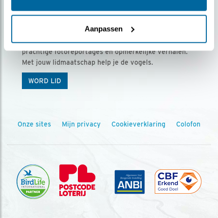
Ontvang 5 x Vogels voor € 36,00 per jaar
Aanpassen
Vogels is het tijdschrift voor onze leden, met
prachtige fotoreportages en opmerkelijke verhalen.
Met jouw lidmaatschap help je de vogels.
WORD LID
Onze sites
Mijn privacy
Cookieverklaring
Colofon