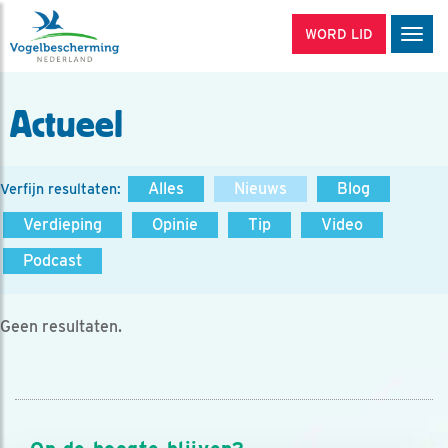
WORD LID
Men
Actueel
Alles
Nieuws
Blog
Verfijn resultaten:
Verdieping
Opinie
Tip
Video
Podcast
Geen resultaten.