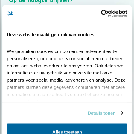
Op de hoogte blijven?
Meld je aan en ontvang nieuws, inspiratie, acties en tips
over vogels en activiteiten van Vogelbescherming.
AANMELDEN VOGELNIEUWS
Deze website maakt gebruik van cookies
Volg ons via social media
We gebruiken cookies om content en advertenties te 
personaliseren, om functies voor social media te bieden 
en om ons websiteverkeer te analyseren. Ook delen we 
informatie over uw gebruik van onze site met onze 
partners voor social media, adverteren en analyse. Deze 
partners kunnen deze gegevens combineren met andere 
informatie die u aan ze heeft verstrekt of die ze hebben 
verzameld op basis van uw gebruik van hun services.
Details tonen
Alles toestaan