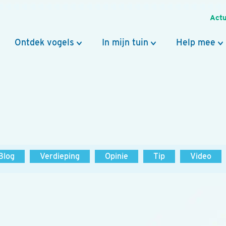
Actu
Ontdek vogels
In mijn tuin
Help mee
Blog
Verdieping
Opinie
Tip
Video