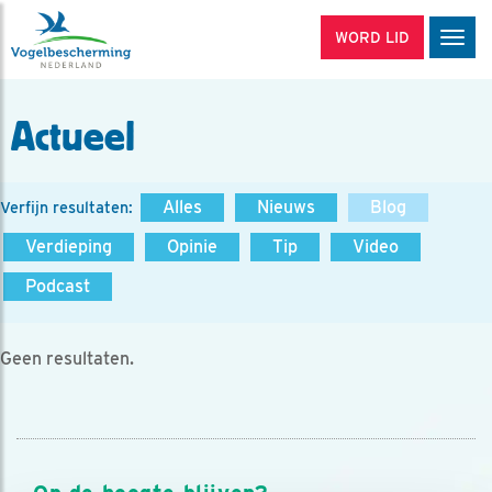
WORD LID
Men
Actueel
Alles
Nieuws
Blog
Verfijn resultaten:
Verdieping
Opinie
Tip
Video
Podcast
Geen resultaten.