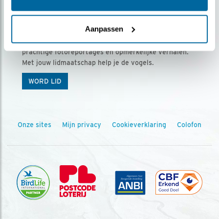
Ontvang 5 x Vogels voor € 36,00 per jaar
Aanpassen
Vogels is het tijdschrift voor onze leden, met
prachtige fotoreportages en opmerkelijke verhalen.
Met jouw lidmaatschap help je de vogels.
WORD LID
Onze sites
Mijn privacy
Cookieverklaring
Colofon