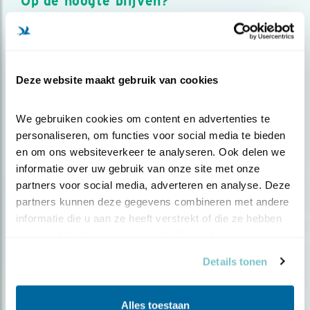
Op de hoogte blijven?
Meld je aan en ontvang nieuws, inspiratie, acties en tips
over vogels en activiteiten van Vogelbescherming.
AANMELDEN VOGELNIEUWS
Deze website maakt gebruik van cookies
Volg ons via social media
We gebruiken cookies om content en advertenties te 
personaliseren, om functies voor social media te bieden 
en om ons websiteverkeer te analyseren. Ook delen we 
informatie over uw gebruik van onze site met onze 
partners voor social media, adverteren en analyse. Deze 
partners kunnen deze gegevens combineren met andere 
informatie die u aan ze heeft verstrekt of die ze hebben 
verzameld op basis van uw gebruik van hun services.
Details tonen
Alles toestaan