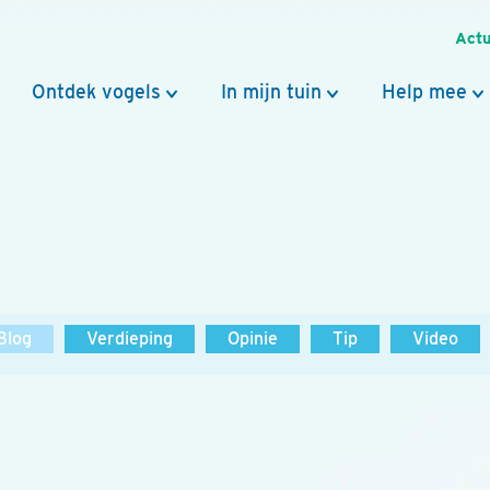
Actu
Ontdek vogels
In mijn tuin
Help mee
Blog
Verdieping
Opinie
Tip
Video