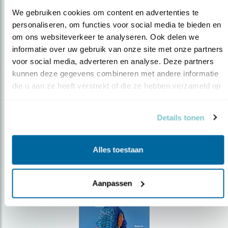
We gebruiken cookies om content en advertenties te 
personaliseren, om functies voor social media te bieden en 
om ons websiteverkeer te analyseren. Ook delen we 
Op de hoogte blijven?
informatie over uw gebruik van onze site met onze partners 
voor social media, adverteren en analyse. Deze partners 
Meld je aan en ontvang nieuws, inspiratie, acties en tips
over vogels en activiteiten van Vogelbescherming.
kunnen deze gegevens combineren met andere informatie 
die u aan ze heeft verstrekt of die ze hebben verzameld op 
AANMELDEN VOGELNIEUWS
basis van uw gebruik van hun services.
Details tonen
Volg ons via social media
Alles toestaan
Aanpassen