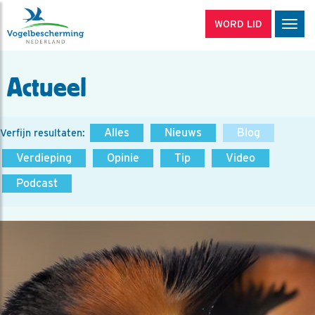
WORD LID
Men
Actueel
Alles
Nieuws
Blog
Verfijn resultaten:
Verdieping
Opinie
Tip
Video
Podcast