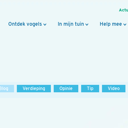
Actu
Ontdek vogels
In mijn tuin
Help mee
Blog
Verdieping
Opinie
Tip
Video