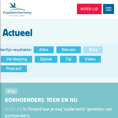
WORD LID
Men
Actueel
Alles
Nieuws
Blog
Verfijn resultaten:
Verdieping
Opinie
Tip
Video
Podcast
Blog
KORHOENDERS: TOEN EN NU
13.05.24
In Finland kun je nog 'ouderwets' genieten van
korhoenders.