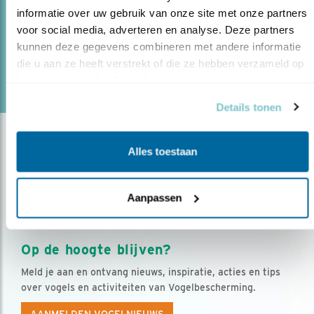
dag weer wat verrassends in petto heeft.
informatie over uw gebruik van onze site met onze partners 
voor social media, adverteren en analyse. Deze partners 
kunnen deze gegevens combineren met andere informatie 
lees meer
die u aan ze heeft verstrekt of die ze hebben verzameld op 
Door Cees Witkamp
basis van uw gebruik van hun services.
Details tonen
Alles toestaan
Aanpassen
Op de hoogte blijven?
Meld je aan en ontvang nieuws, inspiratie, acties en tips
over vogels en activiteiten van Vogelbescherming.