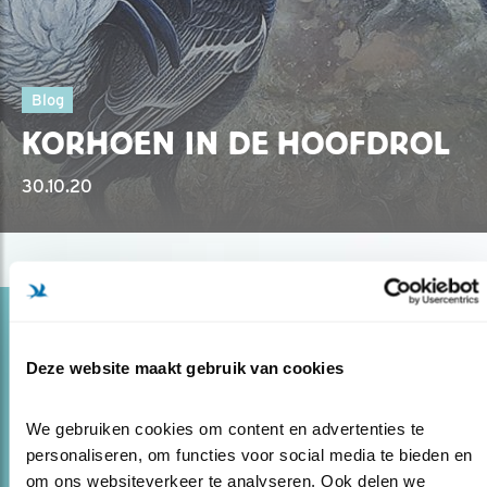
Blog
KORHOEN IN DE HOOFDROL
30.10.20
Blog
OP ZOEK NAAR EEN KORHOEN EN WAT
Deze website maakt gebruik van cookies
VIND JE?
15.06.20
Cees Witkamp gaat op zoek naar een korhoen,
We gebruiken cookies om content en advertenties te 
maar doet een mysterieuze vondst. Hij verhuisde
personaliseren, om functies voor social media te bieden en 
(deels) naar Estland en ontdekt daar de natuur, die elke
om ons websiteverkeer te analyseren. Ook delen we 