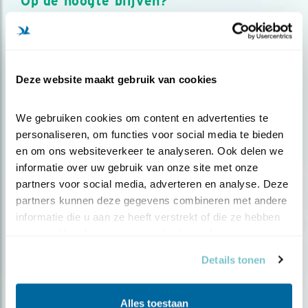
Op de hoogte blijven?
Meld je aan en ontvang nieuws, inspiratie, acties en tips
over vogels en activiteiten van Vogelbescherming.
AANMELDEN VOGELNIEUWS
Deze website maakt gebruik van cookies
Volg ons via social media
We gebruiken cookies om content en advertenties te 
personaliseren, om functies voor social media te bieden 
en om ons websiteverkeer te analyseren. Ook delen we 
informatie over uw gebruik van onze site met onze 
partners voor social media, adverteren en analyse. Deze 
partners kunnen deze gegevens combineren met andere 
informatie die u aan ze heeft verstrekt of die ze hebben 
verzameld op basis van uw gebruik van hun services.
Details tonen
Alles toestaan