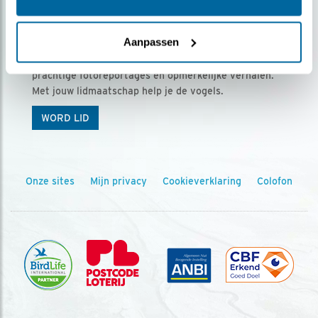
Ontvang 5 x Vogels voor € 36,00 per jaar
Aanpassen
Vogels is het tijdschrift voor onze leden, met
prachtige fotoreportages en opmerkelijke verhalen.
Met jouw lidmaatschap help je de vogels.
WORD LID
Onze sites
Mijn privacy
Cookieverklaring
Colofon