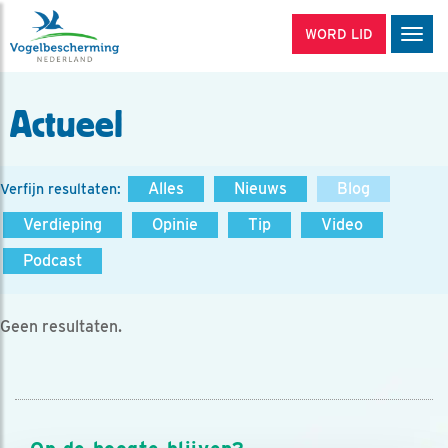
WORD LID
Men
Actueel
Alles
Nieuws
Blog
Verfijn resultaten:
Verdieping
Opinie
Tip
Video
Podcast
Geen resultaten.