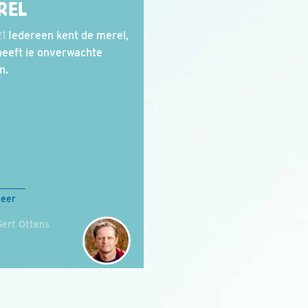
REL
21
Iedereen kent de merel,
heeft ie onverwachte
n.
meer
Gert Ottens