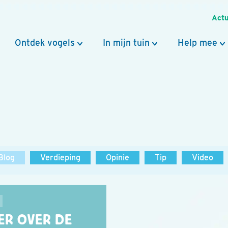
Actu
Ontdek vogels
In mijn tuin
Help mee
Blog
Verdieping
Opinie
Tip
Video
ER OVER DE