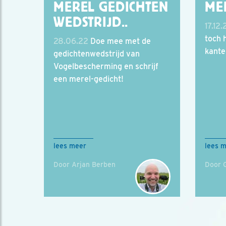
MEREL GEDICHTEN
ME
WEDSTRIJD..
17.12.
toch 
28.06.22
Doe mee met de
kante
gedichtenwedstrijd van
Vogelbescherming en schrijf
een merel-gedicht!
lees meer
lees 
Door Arjan Berben
Door 