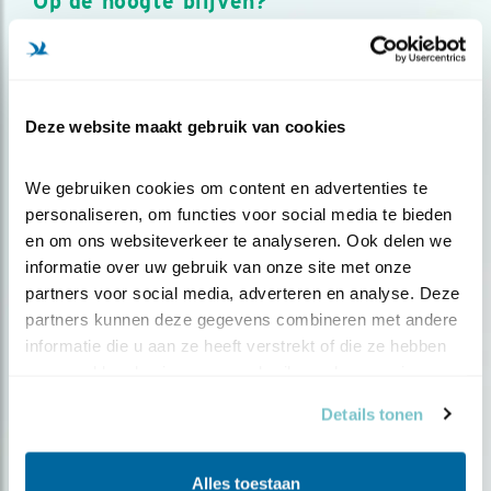
Op de hoogte blijven?
Meld je aan en ontvang nieuws, inspiratie, acties en tips
over vogels en activiteiten van Vogelbescherming.
AANMELDEN VOGELNIEUWS
Deze website maakt gebruik van cookies
Volg ons via social media
We gebruiken cookies om content en advertenties te 
personaliseren, om functies voor social media te bieden 
en om ons websiteverkeer te analyseren. Ook delen we 
informatie over uw gebruik van onze site met onze 
partners voor social media, adverteren en analyse. Deze 
partners kunnen deze gegevens combineren met andere 
informatie die u aan ze heeft verstrekt of die ze hebben 
verzameld op basis van uw gebruik van hun services.
Details tonen
Alles toestaan