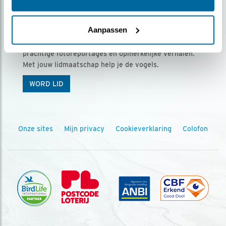
Ontvang 5 x Vogels voor € 36,00 per jaar
Aanpassen
Vogels is het tijdschrift voor onze leden, met
prachtige fotoreportages en opmerkelijke verhalen.
Met jouw lidmaatschap help je de vogels.
WORD LID
Onze sites
Mijn privacy
Cookieverklaring
Colofon