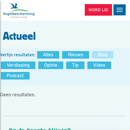
WORD LID
Men
Actueel
Alles
Nieuws
Blog
Verfijn resultaten:
Verdieping
Opinie
Tip
Video
Podcast
Geen resultaten.