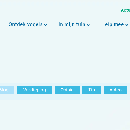
Actu
Ontdek vogels
In mijn tuin
Help mee
Blog
Verdieping
Opinie
Tip
Video