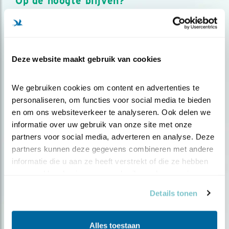
Op de hoogte blijven?
Meld je aan en ontvang nieuws, inspiratie, acties en tips
over vogels en activiteiten van Vogelbescherming.
AANMELDEN VOGELNIEUWS
Deze website maakt gebruik van cookies
Volg ons via social media
We gebruiken cookies om content en advertenties te 
personaliseren, om functies voor social media te bieden 
en om ons websiteverkeer te analyseren. Ook delen we 
informatie over uw gebruik van onze site met onze 
partners voor social media, adverteren en analyse. Deze 
partners kunnen deze gegevens combineren met andere 
informatie die u aan ze heeft verstrekt of die ze hebben 
verzameld op basis van uw gebruik van hun services.
Details tonen
Alles toestaan