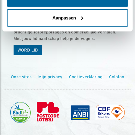
Ontvang 5 x Vogels voor € 36,00 per jaar
Aanpassen
Vogels is het tijdschrift voor onze leden, met
prachtige fotoreportages en opmerkelijke verhalen.
Met jouw lidmaatschap help je de vogels.
WORD LID
Onze sites
Mijn privacy
Cookieverklaring
Colofon