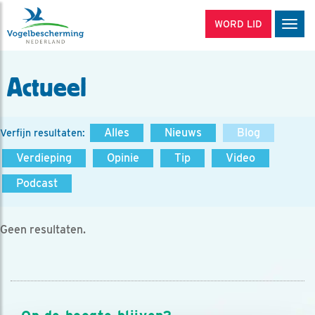
WORD LID
Men
Actueel
Alles
Nieuws
Blog
Verfijn resultaten:
Verdieping
Opinie
Tip
Video
Podcast
Geen resultaten.