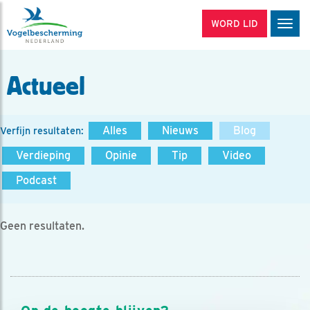
WORD LID
Men
Actueel
Alles
Nieuws
Blog
Verfijn resultaten:
Verdieping
Opinie
Tip
Video
Podcast
Geen resultaten.