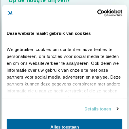
Op de hoogte blijven?
Meld je aan en ontvang nieuws, inspiratie, acties en tips
over vogels en activiteiten van Vogelbescherming.
AANMELDEN VOGELNIEUWS
Deze website maakt gebruik van cookies
Volg ons via social media
We gebruiken cookies om content en advertenties te 
personaliseren, om functies voor social media te bieden 
en om ons websiteverkeer te analyseren. Ook delen we 
informatie over uw gebruik van onze site met onze 
partners voor social media, adverteren en analyse. Deze 
partners kunnen deze gegevens combineren met andere 
informatie die u aan ze heeft verstrekt of die ze hebben 
verzameld op basis van uw gebruik van hun services.
Details tonen
Alles toestaan