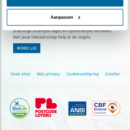
Ontvang 5 x Vogels voor € 36,00 per jaar
Aanpassen
Vogels is het tijdschrift voor onze leden, met
prachtige fotoreportages en opmerkelijke verhalen.
Met jouw lidmaatschap help je de vogels.
WORD LID
Onze sites
Mijn privacy
Cookieverklaring
Colofon