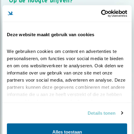
Op de hoogte blijven?
Meld je aan en ontvang nieuws, inspiratie, acties en tips
over vogels en activiteiten van Vogelbescherming.
AANMELDEN VOGELNIEUWS
Deze website maakt gebruik van cookies
Volg ons via social media
We gebruiken cookies om content en advertenties te 
personaliseren, om functies voor social media te bieden 
en om ons websiteverkeer te analyseren. Ook delen we 
informatie over uw gebruik van onze site met onze 
partners voor social media, adverteren en analyse. Deze 
partners kunnen deze gegevens combineren met andere 
informatie die u aan ze heeft verstrekt of die ze hebben 
verzameld op basis van uw gebruik van hun services.
Details tonen
Alles toestaan