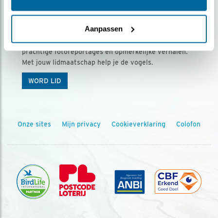
Ontvang 5 x Vogels voor € 36,00 per jaar
Aanpassen
Vogels is het tijdschrift voor onze leden, met
prachtige fotoreportages en opmerkelijke verhalen.
Met jouw lidmaatschap help je de vogels.
WORD LID
Onze sites
Mijn privacy
Cookieverklaring
Colofon