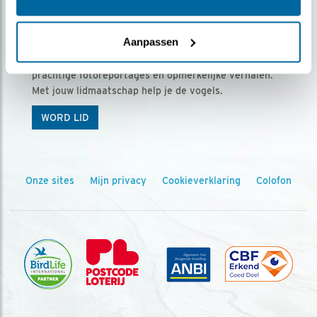
Ontvang 5 x Vogels voor € 36,00 per jaar
Aanpassen
Vogels is het tijdschrift voor onze leden, met
prachtige fotoreportages en opmerkelijke verhalen.
Met jouw lidmaatschap help je de vogels.
WORD LID
Onze sites
Mijn privacy
Cookieverklaring
Colofon