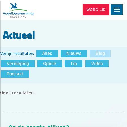
WORD LID
Men
Actueel
Alles
Nieuws
Blog
Verfijn resultaten:
Verdieping
Opinie
Tip
Video
Podcast
Geen resultaten.