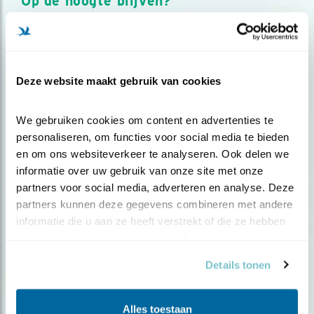
Op de hoogte blijven?
Meld je aan en ontvang nieuws, inspiratie, acties en tips
over vogels en activiteiten van Vogelbescherming.
AANMELDEN VOGELNIEUWS
Deze website maakt gebruik van cookies
Volg ons via social media
We gebruiken cookies om content en advertenties te 
personaliseren, om functies voor social media te bieden 
en om ons websiteverkeer te analyseren. Ook delen we 
informatie over uw gebruik van onze site met onze 
partners voor social media, adverteren en analyse. Deze 
partners kunnen deze gegevens combineren met andere 
informatie die u aan ze heeft verstrekt of die ze hebben 
verzameld op basis van uw gebruik van hun services.
Details tonen
Alles toestaan