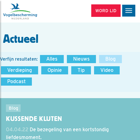
WORD LID
Men
Actueel
Alles
Nieuws
Blog
Verfijn resultaten:
Verdieping
Opinie
Tip
Video
Podcast
Blog
KUSSENDE KLUTEN
04.04.22
De bezegeling van een kortstondig
liefdesmoment.