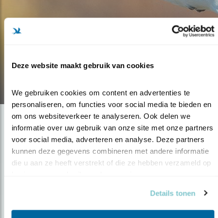
Blog
EEN BRUTE SCHOONHEID
Deze website maakt gebruik van cookies
14.12.21
We gebruiken cookies om content en advertenties te 
personaliseren, om functies voor social media te bieden en 
om ons websiteverkeer te analyseren. Ook delen we 
informatie over uw gebruik van onze site met onze partners 
voor social media, adverteren en analyse. Deze partners 
kunnen deze gegevens combineren met andere informatie 
die u aan ze heeft verstrekt of die ze hebben verzameld op 
basis van uw gebruik van hun services.
Details tonen
Op de hoogte blijven?
Meld je aan en ontvang nieuws, inspiratie, acties en tips