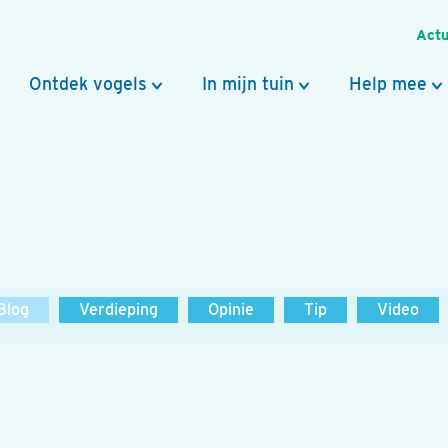
Actu
Ontdek vogels
In mijn tuin
Help mee
Blog
Verdieping
Opinie
Tip
Video