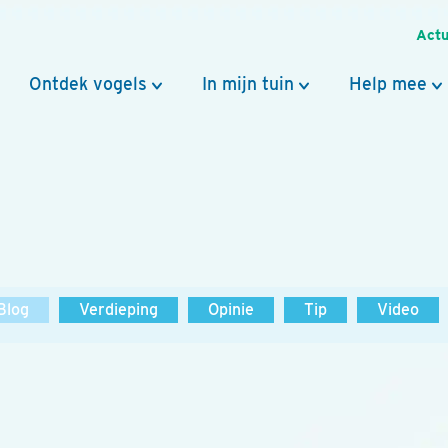
Actu
Ontdek vogels
In mijn tuin
Help mee
Blog
Verdieping
Opinie
Tip
Video