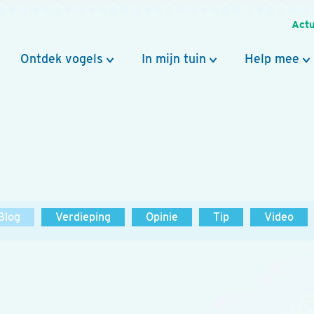
Actu
Ontdek vogels
In mijn tuin
Help mee
Blog
Verdieping
Opinie
Tip
Video