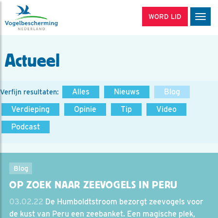
WORD LID
Men
Actueel
Alles
Nieuws
Blog
Verfijn resultaten:
Verdieping
Opinie
Tip
Video
Podcast
Blog
OP ZOEK NAAR ZEEVOGELS IN PERU
03.02.22
De Humboldtstroom bezorgt zeevogels voor
de kust van Peru een zeebanket. Een magische plek,