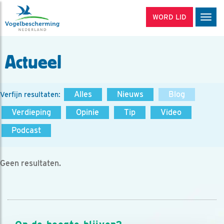
WORD LID
Men
Actueel
Alles
Nieuws
Blog
Verfijn resultaten:
Verdieping
Opinie
Tip
Video
Podcast
Geen resultaten.