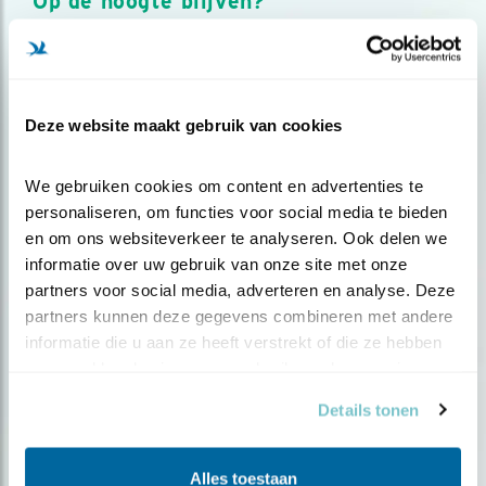
Op de hoogte blijven?
Meld je aan en ontvang nieuws, inspiratie, acties en tips
over vogels en activiteiten van Vogelbescherming.
AANMELDEN VOGELNIEUWS
Deze website maakt gebruik van cookies
Volg ons via social media
We gebruiken cookies om content en advertenties te 
personaliseren, om functies voor social media te bieden 
en om ons websiteverkeer te analyseren. Ook delen we 
informatie over uw gebruik van onze site met onze 
partners voor social media, adverteren en analyse. Deze 
partners kunnen deze gegevens combineren met andere 
informatie die u aan ze heeft verstrekt of die ze hebben 
verzameld op basis van uw gebruik van hun services.
Details tonen
Alles toestaan