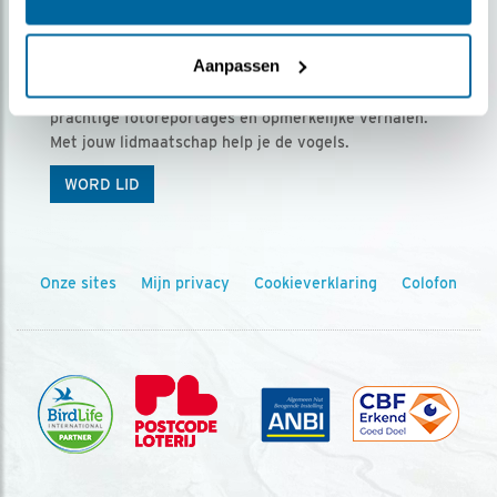
Ontvang 5 x Vogels voor € 36,00 per jaar
Aanpassen
Vogels is het tijdschrift voor onze leden, met
prachtige fotoreportages en opmerkelijke verhalen.
Met jouw lidmaatschap help je de vogels.
WORD LID
Onze sites
Mijn privacy
Cookieverklaring
Colofon