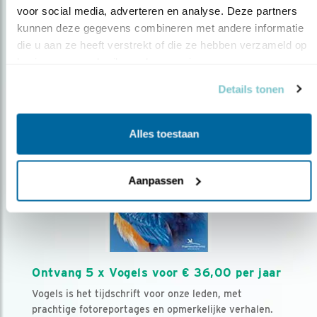
voor social media, adverteren en analyse. Deze partners 
kunnen deze gegevens combineren met andere informatie 
Volg ons via social media
die u aan ze heeft verstrekt of die ze hebben verzameld op 
basis van uw gebruik van hun services.
Details tonen
Alles toestaan
Aanpassen
Ontvang 5 x Vogels voor € 36,00 per jaar
Vogels is het tijdschrift voor onze leden, met
prachtige fotoreportages en opmerkelijke verhalen.