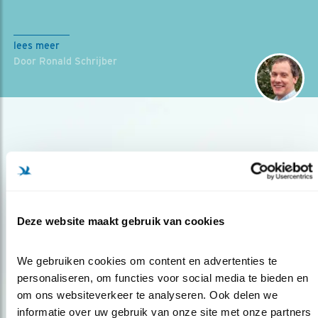
lees meer
Door Ronald Schrijber
Deze website maakt gebruik van cookies
Op de hoogte blijven?
Meld je aan en ontvang nieuws, inspiratie, acties en tips
We gebruiken cookies om content en advertenties te 
over vogels en activiteiten van Vogelbescherming.
personaliseren, om functies voor social media te bieden en 
om ons websiteverkeer te analyseren. Ook delen we 
AANMELDEN VOGELNIEUWS
informatie over uw gebruik van onze site met onze partners 