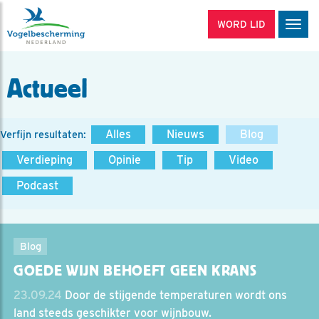
WORD LID
Men
Actueel
Alles
Nieuws
Blog
Verfijn resultaten:
Verdieping
Opinie
Tip
Video
Podcast
Blog
GOEDE WIJN BEHOEFT GEEN KRANS
23.09.24
Door de stijgende temperaturen wordt ons
land steeds geschikter voor wijnbouw.