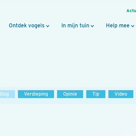
Actu
Ontdek vogels
In mijn tuin
Help mee
Blog
Verdieping
Opinie
Tip
Video