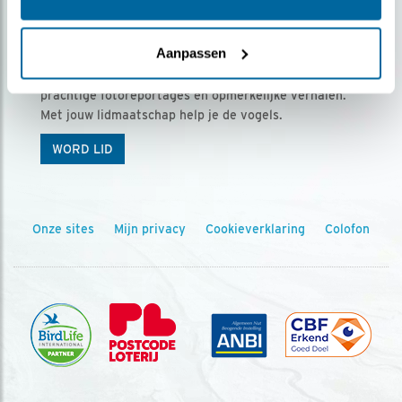
Ontvang 5 x Vogels voor € 36,00 per jaar
Aanpassen
Vogels is het tijdschrift voor onze leden, met
prachtige fotoreportages en opmerkelijke verhalen.
Met jouw lidmaatschap help je de vogels.
WORD LID
Onze sites
Mijn privacy
Cookieverklaring
Colofon