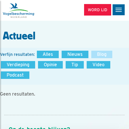
WORD LID
Men
Actueel
Alles
Nieuws
Blog
Verfijn resultaten:
Verdieping
Opinie
Tip
Video
Podcast
Geen resultaten.