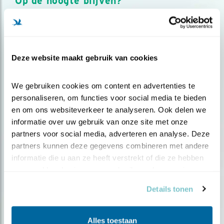
Op de hoogte blijven?
Meld je aan en ontvang nieuws, inspiratie, acties en tips
over vogels en activiteiten van Vogelbescherming.
AANMELDEN VOGELNIEUWS
Deze website maakt gebruik van cookies
Volg ons via social media
We gebruiken cookies om content en advertenties te 
personaliseren, om functies voor social media te bieden 
en om ons websiteverkeer te analyseren. Ook delen we 
informatie over uw gebruik van onze site met onze 
partners voor social media, adverteren en analyse. Deze 
partners kunnen deze gegevens combineren met andere 
informatie die u aan ze heeft verstrekt of die ze hebben 
verzameld op basis van uw gebruik van hun services.
Details tonen
Alles toestaan