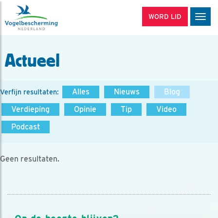
WORD LID
Men
Actueel
Alles
Nieuws
Blog
Verfijn resultaten:
Verdieping
Opinie
Tip
Video
Podcast
Geen resultaten.