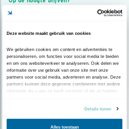
Op de hoogte blijven?
Meld je aan en ontvang nieuws, inspiratie, acties en tips
over vogels en activiteiten van Vogelbescherming.
AANMELDEN VOGELNIEUWS
Deze website maakt gebruik van cookies
Volg ons via social media
We gebruiken cookies om content en advertenties te 
personaliseren, om functies voor social media te bieden 
en om ons websiteverkeer te analyseren. Ook delen we 
informatie over uw gebruik van onze site met onze 
partners voor social media, adverteren en analyse. Deze 
partners kunnen deze gegevens combineren met andere 
informatie die u aan ze heeft verstrekt of die ze hebben 
verzameld op basis van uw gebruik van hun services.
Details tonen
Alles toestaan