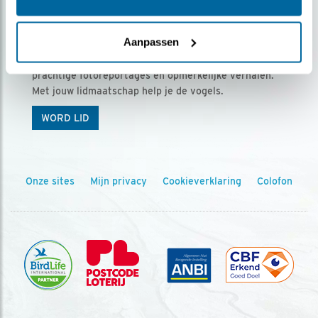
Ontvang 5 x Vogels voor € 36,00 per jaar
Aanpassen
Vogels is het tijdschrift voor onze leden, met
prachtige fotoreportages en opmerkelijke verhalen.
Met jouw lidmaatschap help je de vogels.
WORD LID
Onze sites
Mijn privacy
Cookieverklaring
Colofon