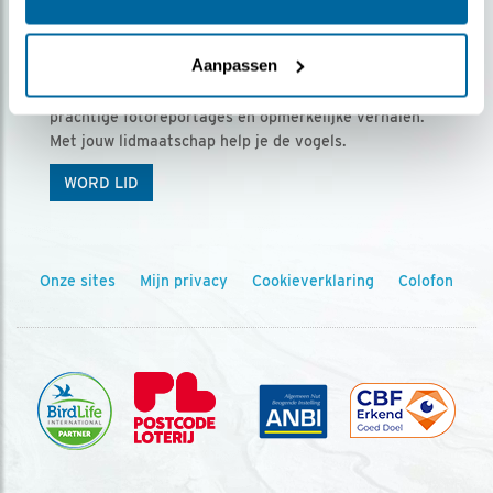
Ontvang 5 x Vogels voor € 36,00 per jaar
Aanpassen
Vogels is het tijdschrift voor onze leden, met
prachtige fotoreportages en opmerkelijke verhalen.
Met jouw lidmaatschap help je de vogels.
WORD LID
Onze sites
Mijn privacy
Cookieverklaring
Colofon