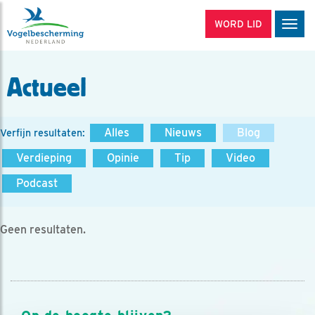
WORD LID
Men
Actueel
Alles
Nieuws
Blog
Verfijn resultaten:
Verdieping
Opinie
Tip
Video
Podcast
Geen resultaten.