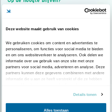
Op de hoogte blijven?
Meld je aan en ontvang nieuws, inspiratie, acties en tips
over vogels en activiteiten van Vogelbescherming.
AANMELDEN VOGELNIEUWS
Deze website maakt gebruik van cookies
Volg ons via social media
We gebruiken cookies om content en advertenties te 
personaliseren, om functies voor social media te bieden 
en om ons websiteverkeer te analyseren. Ook delen we 
informatie over uw gebruik van onze site met onze 
partners voor social media, adverteren en analyse. Deze 
partners kunnen deze gegevens combineren met andere 
informatie die u aan ze heeft verstrekt of die ze hebben 
verzameld op basis van uw gebruik van hun services.
Details tonen
Alles toestaan