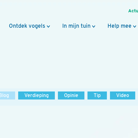
Actu
Ontdek vogels
In mijn tuin
Help mee
Blog
Verdieping
Opinie
Tip
Video