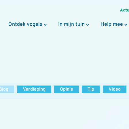
Actu
Ontdek vogels
In mijn tuin
Help mee
Blog
Verdieping
Opinie
Tip
Video