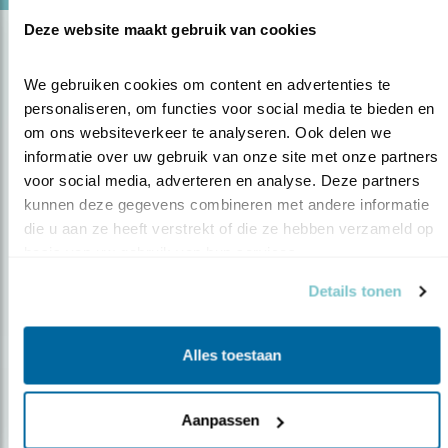
Deze website maakt gebruik van cookies
We gebruiken cookies om content en advertenties te 
personaliseren, om functies voor social media te bieden en 
om ons websiteverkeer te analyseren. Ook delen we 
informatie over uw gebruik van onze site met onze partners 
voor social media, adverteren en analyse. Deze partners 
Op de hoogte blijven?
kunnen deze gegevens combineren met andere informatie 
die u aan ze heeft verstrekt of die ze hebben verzameld op 
Meld je aan en ontvang nieuws, inspiratie, acties en tips
basis van uw gebruik van hun services.
over vogels en activiteiten van Vogelbescherming.
Details tonen
AANMELDEN VOGELNIEUWS
Alles toestaan
Volg ons via social media
Aanpassen