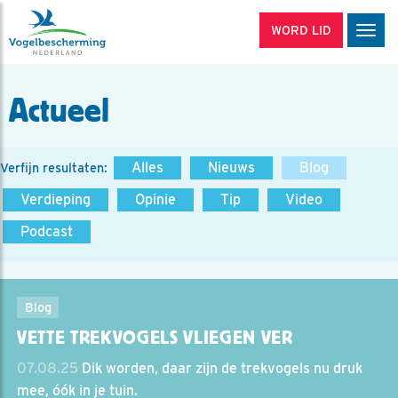
WORD LID
Men
Actueel
Alles
Nieuws
Blog
Verfijn resultaten:
Verdieping
Opinie
Tip
Video
Podcast
Blog
VETTE TREKVOGELS VLIEGEN VER
07.08.25
Dik worden, daar zijn de trekvogels nu druk
mee, óók in je tuin.