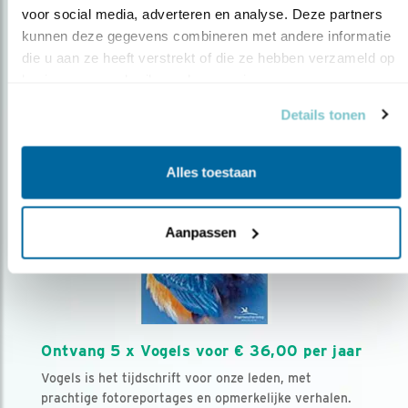
voor social media, adverteren en analyse. Deze partners 
kunnen deze gegevens combineren met andere informatie 
Volg ons via social media
die u aan ze heeft verstrekt of die ze hebben verzameld op 
basis van uw gebruik van hun services.
Details tonen
Alles toestaan
Aanpassen
Ontvang 5 x Vogels voor € 36,00 per jaar
Vogels is het tijdschrift voor onze leden, met
prachtige fotoreportages en opmerkelijke verhalen.