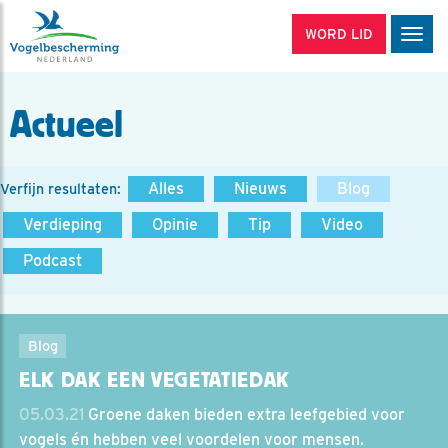
WORD LID
Men
Actueel
Alles
Nieuws
Blog
Verfijn resultaten:
Verdieping
Opinie
Tip
Video
Podcast
Blog
ELK DAK EEN VEGETATIEDAK
05.03.21
Groene daken bieden extra leefgebied voor
vogels én hebben veel voordelen voor mensen.