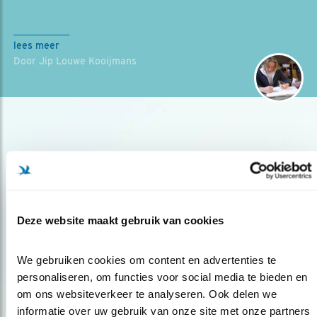
lees meer
Door Jip Louwe Kooijmans
Deze website maakt gebruik van cookies
Op de hoogte blijven?
Meld je aan en ontvang nieuws, inspiratie, acties en tips
We gebruiken cookies om content en advertenties te 
over vogels en activiteiten van Vogelbescherming.
personaliseren, om functies voor social media te bieden en 
om ons websiteverkeer te analyseren. Ook delen we 
AANMELDEN VOGELNIEUWS
informatie over uw gebruik van onze site met onze partners 