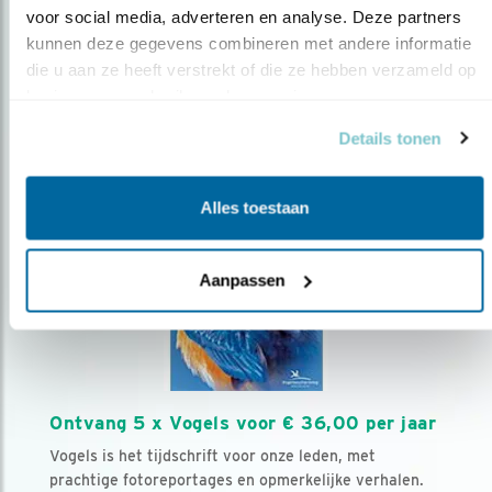
voor social media, adverteren en analyse. Deze partners 
kunnen deze gegevens combineren met andere informatie 
Volg ons via social media
die u aan ze heeft verstrekt of die ze hebben verzameld op 
basis van uw gebruik van hun services.
Details tonen
Alles toestaan
Aanpassen
Ontvang 5 x Vogels voor € 36,00 per jaar
Vogels is het tijdschrift voor onze leden, met
prachtige fotoreportages en opmerkelijke verhalen.