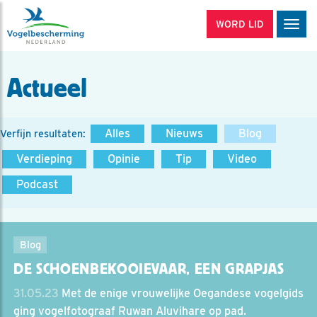
WORD LID
Men
Actueel
Alles
Nieuws
Blog
Verfijn resultaten:
Verdieping
Opinie
Tip
Video
Podcast
Blog
DE SCHOENBEK­OOIEVAAR, EEN GRAPJAS
31.05.23
Met de enige vrouwelijke Oegandese vogelgids
ging vogelfotograaf Ruwan Aluvihare op pad.