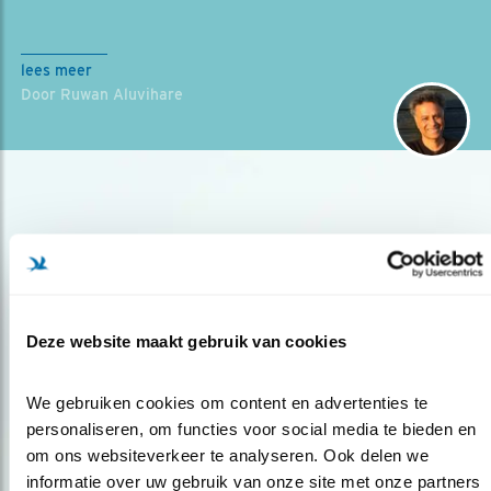
lees meer
Door Ruwan Aluvihare
Deze website maakt gebruik van cookies
Op de hoogte blijven?
Meld je aan en ontvang nieuws, inspiratie, acties en tips
We gebruiken cookies om content en advertenties te 
over vogels en activiteiten van Vogelbescherming.
personaliseren, om functies voor social media te bieden en 
om ons websiteverkeer te analyseren. Ook delen we 
AANMELDEN VOGELNIEUWS
informatie over uw gebruik van onze site met onze partners 