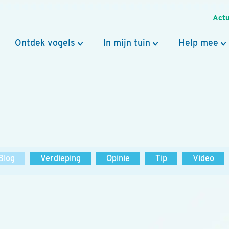
Actu
Ontdek vogels
In mijn tuin
Help mee
Blog
Verdieping
Opinie
Tip
Video