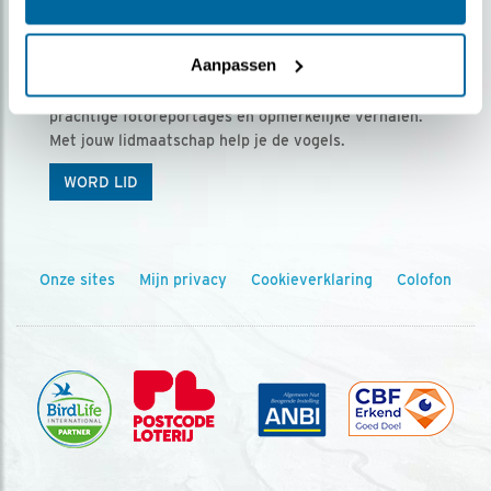
Ontvang 5 x Vogels voor € 36,00 per jaar
Aanpassen
Vogels is het tijdschrift voor onze leden, met
prachtige fotoreportages en opmerkelijke verhalen.
Met jouw lidmaatschap help je de vogels.
WORD LID
Onze sites
Mijn privacy
Cookieverklaring
Colofon