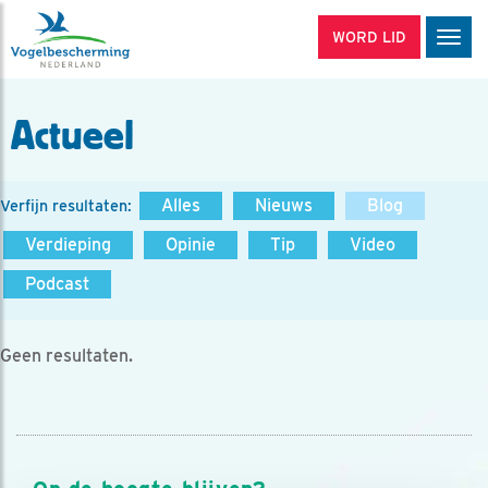
WORD LID
Men
Actueel
Alles
Nieuws
Blog
Verfijn resultaten:
Verdieping
Opinie
Tip
Video
Podcast
Geen resultaten.