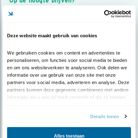
Op de hoogte blijven?
Meld je aan en ontvang nieuws, inspiratie, acties en tips
over vogels en activiteiten van Vogelbescherming.
AANMELDEN VOGELNIEUWS
Deze website maakt gebruik van cookies
Volg ons via social media
We gebruiken cookies om content en advertenties te 
personaliseren, om functies voor social media te bieden 
en om ons websiteverkeer te analyseren. Ook delen we 
informatie over uw gebruik van onze site met onze 
partners voor social media, adverteren en analyse. Deze 
partners kunnen deze gegevens combineren met andere 
informatie die u aan ze heeft verstrekt of die ze hebben 
verzameld op basis van uw gebruik van hun services.
Details tonen
Alles toestaan