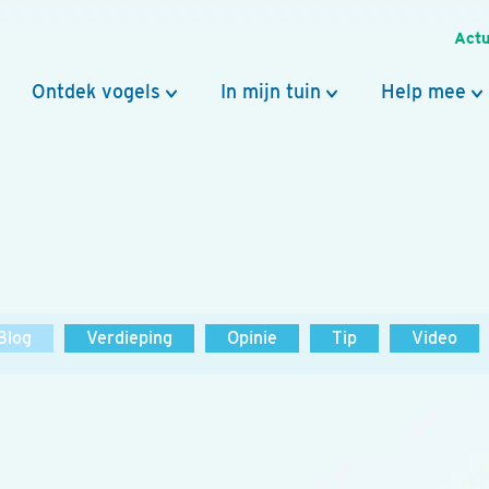
Actu
Ontdek vogels
In mijn tuin
Help mee
Blog
Verdieping
Opinie
Tip
Video