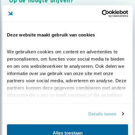
Op de hoogte blijven?
Meld je aan en ontvang nieuws, inspiratie, acties en tips
over vogels en activiteiten van Vogelbescherming.
AANMELDEN VOGELNIEUWS
Deze website maakt gebruik van cookies
Volg ons via social media
We gebruiken cookies om content en advertenties te 
personaliseren, om functies voor social media te bieden 
en om ons websiteverkeer te analyseren. Ook delen we 
informatie over uw gebruik van onze site met onze 
partners voor social media, adverteren en analyse. Deze 
partners kunnen deze gegevens combineren met andere 
informatie die u aan ze heeft verstrekt of die ze hebben 
verzameld op basis van uw gebruik van hun services.
Details tonen
Alles toestaan