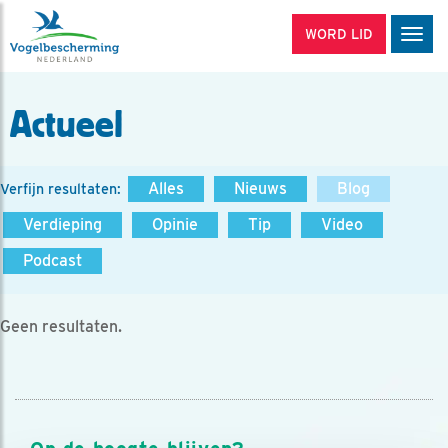
WORD LID
Men
Actueel
Alles
Nieuws
Blog
Verfijn resultaten:
Verdieping
Opinie
Tip
Video
Podcast
Geen resultaten.