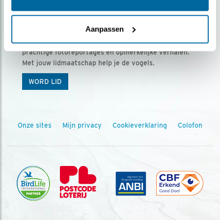
Ontvang 5 x Vogels voor € 36,00 per jaar
Aanpassen
Vogels is het tijdschrift voor onze leden, met
prachtige fotoreportages en opmerkelijke verhalen.
Met jouw lidmaatschap help je de vogels.
WORD LID
Onze sites
Mijn privacy
Cookieverklaring
Colofon