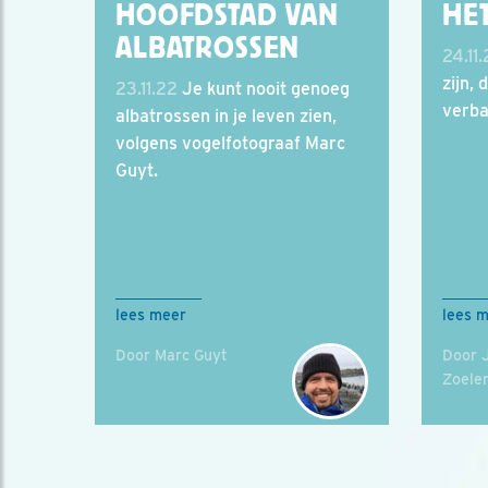
HOOFDSTAD VAN
HE
ALBATROSSEN
24.11
zijn, 
23.11.22
Je kunt nooit genoeg
verba
albatrossen in je leven zien,
volgens vogelfotograaf Marc
Guyt.
lees meer
lees 
Door Marc Guyt
Door 
Zoele