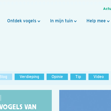
Actu
Ontdek vogels
In mijn tuin
Help mee
Blog
Verdieping
Opinie
Tip
Video
 VOGELS VAN