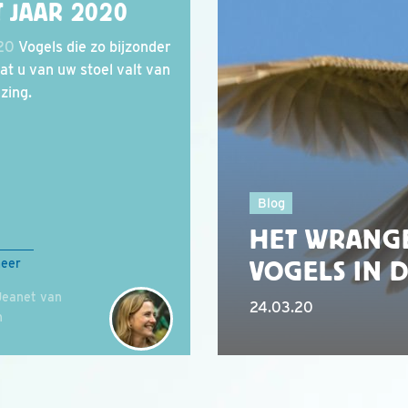
T JAAR 2020
.20
Vogels die zo bijzonder
dat u van uw stoel valt van
zing.
Blog
HET WRANGE
VOGELS IN 
meer
Jeanet van
24.03.20
n