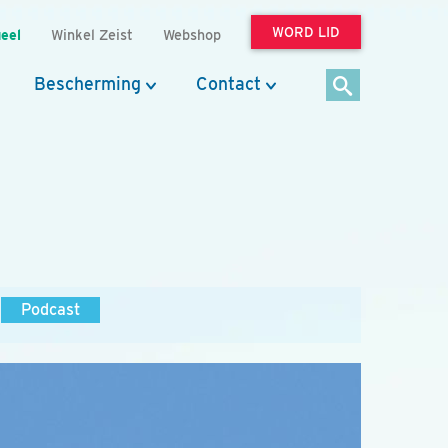
WORD LID
eel
Winkel Zeist
Webshop
Bescherming
Contact
Podcast